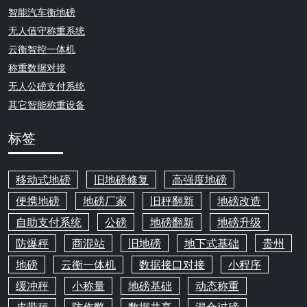
智能汽车衡地磅
无人值守称重系统
云衡智控一体机
称重数据对接
无人公磅支付系统
其它智能称重设备
标签
移动式地磅
旧地磅修复
高强度地磅
便携地磅
地磅厂家
旧秤翻新
地磅改造
自助支付系统
公磅
地磅翻新
地磅升级
防爆秤
商混站
旧地磅
地下式基础
贵州
地磅
云衡一体机
数据接口对接
小程序
缓冲秤
小称量
地磅基础
动态称重