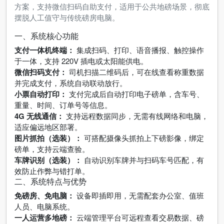
方案，支持微信扫码自助支付，适用于公共地磅场景，彻底
摆脱人工值守与传统磅房电脑。
一、系统核心功能
支付一体机终端：
集成扫码、打印、语音播报、触控操作
于一体，支持 220V 插电或太阳能供电。
微信扫码支付：
司机扫描二维码后，可在线查看称重数据
并完成支付，系统自动联动放行。
小票自动打印：
支付完成后自动打印电子磅单，含车号、
重量、时间、订单号等信息。
4G 无线通信：
支持远程数据同步，无需有线网络和电脑，
适应偏远地区部署。
图片抓拍（选装）：
可搭配摄像头抓拍上下磅影像，绑定
磅单，支持云端查验。
车牌识别（选装）：
自动识别车牌并与扫码车号匹配，有
效防止作弊与错打单。
二、系统特点与优势
免磅房、免电脑：
设备即插即用，无需配套办公室、值班
人员、电脑系统。
一人运营多地磅：
云端管理平台可远程查看交易数据、磅